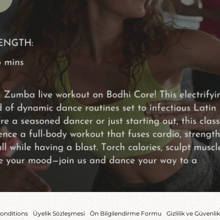
onditions
Üyelik Sözleşmesi
Ön Bilgilendirme Formu
Gizlilik ve Güvenlik