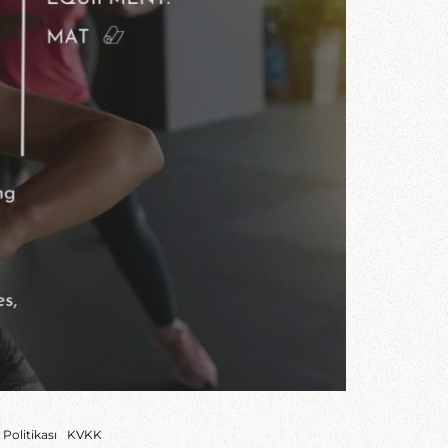
 Politikası
KVKK